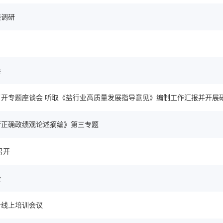
展调研
会
开专题座谈会 听取《盐行业高质量发展指导意见》编制工作汇报并开展
行正确政绩观论述摘编》第三专题
召开
会
价线上培训会议