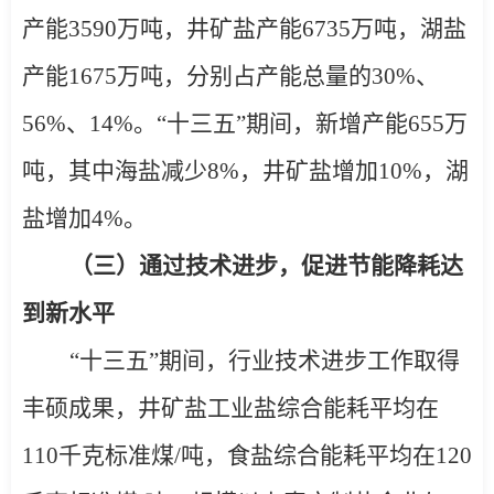
产能
3590
万吨，井矿盐产能
6735
万吨，湖盐
产能
1675
万吨，分别占产能总量的
30%
、
56%
、
14%
。“十三五”期间，新增产能
655
万
吨，其中海盐减少
8%
，井矿盐增加
10%
，湖
盐增加
4%
。
（三）通过技术进步，促进节能降耗达
到新水平
“十三五”期间，行业技术进步工作取得
丰硕成果，井矿盐工业盐综合能耗平均在
110
千克标准煤
/
吨，食盐综合能耗平均在
120