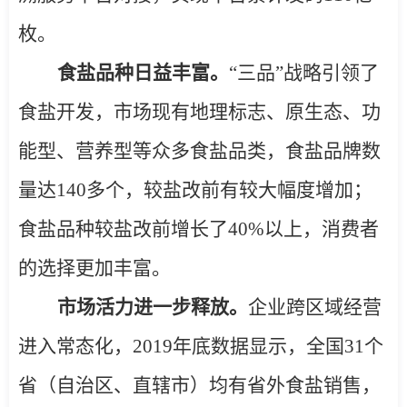
枚。
食盐品种日益丰富。
“
三品
”
战略引领了
食盐开发，市场现有
地理标志、原生态、功
能型、营养型等
众多
食盐品类，
食盐品牌数
量达
140
多个，较盐改前有较大幅度增加；
食盐品种较盐改前增长了
40%
以上，消费者
的选择更加丰富。
市场活力进一步释放。
企业跨区域经营
进入常态化，
2019
年底数据显示，全国
31
个
省（自治区、直辖市）均有省外食盐销售，