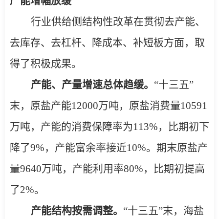
产能增幅放缓
行业供给侧结构性改革在贯彻去产能、
去库存、去杠杆、降成本、补短板方面，取
得了积极成果。
产能、产量增速总体趋缓。
“十三五”
末，原盐产能
12000
万吨，原盐消费量
10591
万吨，产能的消费保障率为
113%
，比期初下
降了
9%
，产能富余率接近
10%
。期末原盐产
量
9640
万吨，产能利用率
80%
，比期初提高
了
2%
。
产能结构按需调整。
“十三五”末，海盐