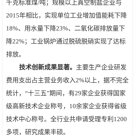
千克标准煤
/
吨
；规模以上真空制盐企业与
2015
年相比，实现单位工业增加值能耗下降
18%
、用水量下降
23%
、二氧化碳排放量下
降
22%
；工业锅炉通过脱硫脱硝实现了达标
排放。
技术创新成果显著。
主要生产企业
研发
费用支出占主营业务收入
2%
以上，
据不完全
统计，“十三五”期间，有
29
家企业获得国家
级高新技术企业称号，
10
余家企业获得省级
技术中心称号。全行业共申请受理专利
1200
多项，研究成果丰硕。