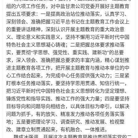
组的六项工作任务，对中盐甘肃公司党委开展好主题教育
提出五项要求：一是提高政治站位推动落实，认真学习、
深刻领会、准确把握习近平总书记在主题教育工作会议上
的重要讲话精神，深刻认识开展主题教育的重大政治意
义、理论意义和实践意义，坚持不懈用习近平新时代中国
特色社会主义思想凝心铸魂；二是把握总体要求推动落
实，要贯彻“学思想、强党性、重实践、建新功”的总要
求，深入领会、准确把握总要求的丰富内涵，精心谋划推
进主题教育各项工作，把开展主题教育与推动本单位的中
心工作结合起来，为完成中心任务提供强大动力；三是紧
盯根本任务推动落实，要坚持学思用贯通、知信行统一，
把习近平新时代中国特色社会主义思想转化为坚定理想、
锤炼党性和指导实践、推动工作的强大力量；四是要坚持
目标导向和问题导向相结合，以具体目标为牵引，以解决
问题为抓手，有的放矢、精准发力推动各项任务落实落
地；五是要把理论学习、调查研究、推动发展、检视整
改、建章立制贯通起来，有机融合、一体推进。
魏成冰强调，开展这次主题教育是推动贯彻落实党的二