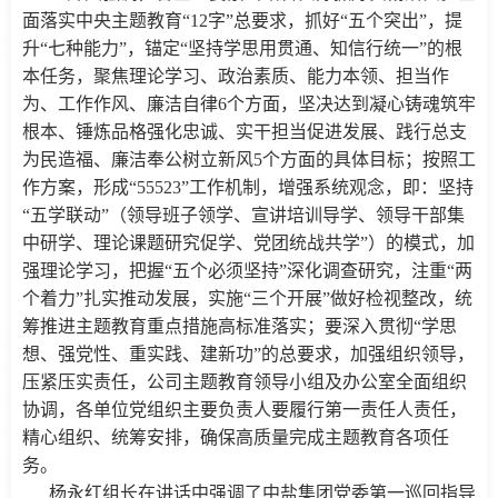
面落实中央主题教育“12字”总要求，抓好“五个突出”，提
升“七种能力”，锚定“坚持学思用贯通、知信行统一”的根
本任务，聚焦理论学习、政治素质、能力本领、担当作
为、工作作风、廉洁自律6个方面，坚决达到凝心铸魂筑牢
根本、锤炼品格强化忠诚、实干担当促进发展、践行总支
为民造福、廉洁奉公树立新风5个方面的具体目标；按照工
作方案，形成“55523”工作机制，增强系统观念，即：坚持
“五学联动”（领导班子领学、宣讲培训导学、领导干部集
中研学、理论课题研究促学、党团统战共学”）的模式，加
强理论学习，把握“五个必须坚持”深化调查研究，注重“两
个着力”扎实推动发展，实施“三个开展”做好检视整改，统
筹推进主题教育重点措施高标准落实；要深入贯彻“学思
想、强党性、重实践、建新功”的总要求，加强组织领导，
压紧压实责任，公司主题教育领导小组及办公室全面组织
协调，各单位党组织主要负责人要履行第一责任人责任，
精心组织、统筹安排，确保高质量完成主题教育各项任
务。
杨永红组长在讲话中强调了中盐集团党委第一巡回指导