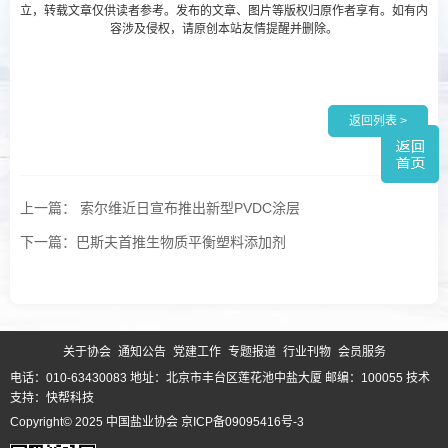
立，转载文章仅供读者参考。发布的文章、图片等版权归原作者享有。如有内
容涉及侵权，请原创本站友情提醒并删除。
返回列表 >
上一篇： 索尔维近日宣布推出新型PVDC涂层
下一篇：巴斯夫首推生物质平衡塑料添加剂
关于协会
通知公告
党建工作
专题报道
行业刊物
会员服务
电话：010-63430083 地址：北京市丰台区莲花池中盐大厦 邮编：100055
技术
支持：快帮科技
Copyright© 2025 中国盐业协会
京ICP备09095416号-3