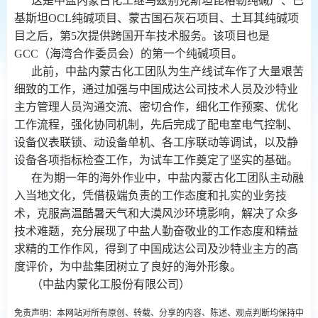
这是中盐内蒙古化工继乌兹别克斯坦昆格勒纯碱厂、巴
基斯坦OCL纯碱项目、蒙古国石灰石项目、土耳其纯碱项
目之后，第5次提供跨国开车技术服务。该项目也是
GCC（海湾合作委员会）的第一个纯碱项目。
此前，中盐内蒙古化工团队为生产线试车作了大量艰苦
细致的工作，通过加强与中国成达公司技术人员及沙特业
主方管理人员沟通交流、密切合作，细化工作预案、优化
工作流程，强化协同机制，先后完成了配电室电气控制、
设备仪表联锁、动设备单机、各工序联动等调试，以及静
设备各项指标检查工作，为试车工作奠定了坚实的基础。
在为期一年的海外作业中，中盐内蒙古化工团队主动融
入当地文化，凭借极端负责的工作态度和扎实的业务技
术，克服高温酷暑天气和大漠风沙环境影响，解决了众多
技术难题，充分展现了中盐人勤奋敬业的工作态度和精益
求精的工作作风，得到了中国成达公司及沙特业主方的高
度评价，为中盐集团树立了良好的海外形象。
（中盐内蒙化工股份有限公司）
免责声明：本网站对所有原创、转载、分享的内容、陈述、观点判断均保持中