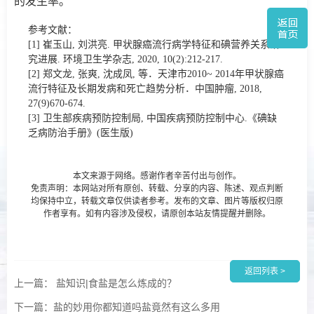
的发生率。
参考文献：
[1] 崔玉山, 刘洪亮. 甲状腺癌流行病学特征和碘营养关系研
究进展. 环境卫生学杂志, 2020, 10(2):212-217.
[2] 郑文龙, 张爽, 沈成凤, 等．天津市2010~ 2014年甲状腺癌
流行特征及长期发病和死亡趋势分析．中国肿瘤, 2018,
27(9)670-674.
[3] 卫生部疾病预防控制局, 中国疾病预防控制中心.《碘缺
乏病防治手册》(医生版)
本文来源于网络。感谢作者辛苦付出与创作。
免责声明：本网站对所有原创、转载、分享的内容、陈述、观点判断
均保持中立，转载文章仅供读者参考。发布的文章、图片等版权归原
作者享有。如有内容涉及侵权，请原创本站友情提醒并删除。
返回列表 >
上一篇： 盐知识|食盐是怎么炼成的？
下一篇：盐的妙用你都知道吗盐竟然有这么多用