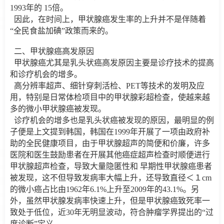
1993年的 15倍。
因此，在时间上，甲状腺癌发生率的上升并不是伴随着
“全民食盐加碘”政策而来的。
二、甲状腺癌高发原因
甲状腺癌尤其是乳头状癌高发原因主要是诊疗技术的提高
和诊疗机会的增多。
高分辨率超声、细针穿刺活检、PET等技术的发明及应
用，特别是日常体检项目中的甲状腺彩超检查，使越来越
多的微小甲状腺癌被发现。
诊疗机会的增多也是乳头状癌被发现的原因，最明显的例
子便是上文提到韩国，韩国在1999年开展了一项由政府补
助的全民健康项目，由于甲状腺超声的简便和价廉，许多
医院和医生鼓励患者在开展其他癌症超声检查时顺便进行
甲状腺超声检查，导致大量隐匿性和 早期性甲状腺癌患者
被发现，这不但导致发病率大幅上升，还导致直径＜１cm
的微小癌占比由1962年6.1%上升至2009年的43.1%。另
外，虽然甲状腺发病率快速上升，但是甲状腺癌致死率一
致处于低位，近30年无明显波动，符合肿瘤学界提出的“过
度诊断”定义。