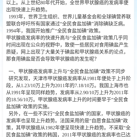
以上。从上世纪80年代开始，全世界甲状腺癌的发病率便
出现快速上升趋势。
1993年，世界卫生组织、世界儿童基金会和全球碘营养联
盟联合呼吁所有国家通过“全民食盐加碘”消除碘缺乏病。
1994年，我国开始推广“全民食盐加碘”政策。
甲状腺癌发病率的快速升高与“全民食盐加碘”政策几乎同
时间出现在公众的视野中，致使一些居民对食用碘盐产生
质疑，网上出现了大量关于碘盐和甲状腺癌关系的论点，
那食用碘盐是否会导致甲状腺癌的发生呢？
一、甲状腺癌发病率上升与“全民食盐加碘”政策不同步
研究发现，天津市甲状腺癌发病率从1981年便处于上升阶
段，从1.23/10万上升为2011年的7.18/10万。我国上海市也
从1991年呈现同样趋势，发病率从2.90/10万上升为2011年
的18.56/10万。甲状腺癌发病率上升的时间要早于“全民食
盐加碘”政策的实施。
另外，在一些不实行“全民食盐加碘”的国家，甲状腺癌的
发病率也呈现上升趋势。法国采用的是“自愿食盐加碘”政
策，其甲状腺癌从1982年便呈现快速上升趋势。不采取“全
民食盐加碘”政策的韩国，2011年甲状腺癌的发病率也已达