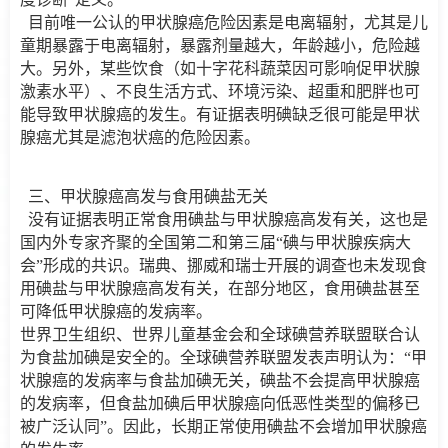
目前唯一公认的甲状腺癌危险因素是电离辐射，尤其是儿
童期暴露于电离辐射，暴露剂量越大，年龄越小，危险越
大。另外，某些饮食（如十字花科蔬菜因可影响促甲状腺
激素水平）、不良生活方式、环境污染、超重和肥胖也可
能导致甲状腺癌的发生。有证据表明碘缺乏很可能是甲状
腺癌尤其是滤泡状癌的危险因素。
三、甲状腺癌高发与食用碘盐无关
没有证据表明正常食用碘盐与甲状腺癌高发有关，这也是
国内外专家齐聚的全国第二和第三届“碘与甲状腺疾病大
会”形成的共识。瑞典、挪威和瑞士开展的调查也未发现食
用碘盐与甲状腺癌高发有关，在部分地区，食用碘盐甚至
可降低甲状腺癌的发病率。
世界卫生组织、世界儿童基金会和全球碘营养联盟联合认
为食盐加碘是安全的。全球碘营养联盟发表声明认为：“甲
状腺癌的发病率与食盐加碘无关，碘盐不会提高甲状腺癌
的发病率，但食盐加碘后甲状腺癌向低恶性类型的偏移已
被广泛认同”。因此，长期正常使用碘盐不会增加甲状腺癌