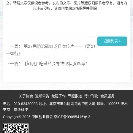
立，转载文章仅供读者参考。发布的文章、图片等版权归原作者享有。如有内
容涉及侵权，请原创本站友情提醒并删除。
返回列表 >
上一篇： 第27届防治碘缺乏日宣传片——《奇幻
千智行》
下一篇：【知识】吃碘盐会导致甲状腺癌吗？
关于协会
通知公告
党建工作
专题报道
行业刊物
会员服务
电话：010-63430083 地址：北京市丰台区莲花池中盐大厦 邮编：100055
技术
支持：快帮科技
Copyright© 2025 中国盐业协会
京ICP备09095416号-3