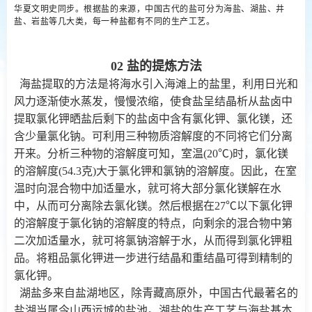
华夏文明史同步。根据盐的来源，中国古代的盐可分为海盐、湖盐、井
盐、岩盐等几大类，每一种盐都有不同的生产工艺。
02 盐的提炼方法
海盐提取的方法是将海水引入海滩上的盐里，利用日光和
风力逐渐使水蒸发，慢慢浓缩，使食盐呈结晶析从盐卤中
提取氯化钾晒盐后剩下的盐卤中含有氯化钾、氯化镁，还
含少量氯化钠。可利用三种物质溶解度的不同将它们分离
开来。分析三种物的溶解度可知，室温(20℃)时，氯化镁
的溶解度(54.3克)大于氯化钾和氯钠的溶解度。因此，在室
温时向混合物中加适量水，就可将大部分氯化镁解在水
中，从而可分离除去氯化镁。然后根据在27℃以下氯化钾
的溶解度于氯化钠的溶解度的特点，向剩余的混合物中第
二次加适量水，就可将氯钠溶解于水，从而得到氯化钾粗
品。将粗品氯化钾进一步进行结晶和重结晶可得到精制的
氯化钾。
湖盐多来自盐湖地区，除青藏高原外，中国古代最著名的
盐湖当属今山西运城的盐池。湖盐的生产工艺与海盐基本