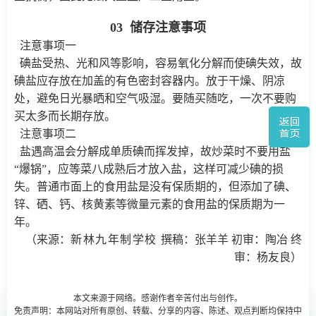
03 储存注意事项
注意事项一
碘盐受热、光和风等影响，容易氧化分解而使碘失效，故
碘盐应存放在加盖的有色密封容器内。放于干燥、阴凉
处，避免日光暴晒和空气吸湿。要随买随吃，一次不要购
买太多而长期存放。
注意事项二
盐遇高温会分解成单质碘而挥发掉，故炒菜时不要用盐
“爆锅”，应等菜八成熟后才放入盐，这样可减少碘的损
失。普通市面上的食用盐是没有保质期的，但添加了碘、
锌、硒、钙、核黄素等微量元素的食用盐的保质期为一
年。
（来源：
新林九年制学校
撰稿：张羊羊 初审：陶冶 终
审：杨友良）
本文来源于网络。感谢作者辛苦付出与创作。
免责声明：本网站对所有原创、转载、分享的内容、陈述、观点判断均保持中