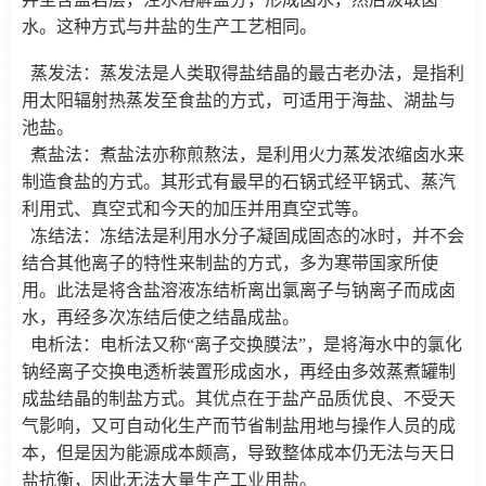
水。这种方式与井盐的生产工艺相同。
蒸发法：蒸发法是人类取得盐结晶的最古老办法，是指利
用太阳辐射热蒸发至食盐的方式，可适用于海盐、湖盐与
池盐。
煮盐法：煮盐法亦称煎熬法，是利用火力蒸发浓缩卤水来
制造食盐的方式。其形式有最早的石锅式经平锅式、蒸汽
利用式、真空式和今天的加压并用真空式等。
冻结法：冻结法是利用水分子凝固成固态的冰时，并不会
结合其他离子的特性来制盐的方式，多为寒带国家所使
用。此法是将含盐溶液冻结析离出氯离子与钠离子而成卤
水，再经多次冻结后使之结晶成盐。
电析法：电析法又称“离子交换膜法”，是将海水中的氯化
钠经离子交换电透析装置形成卤水，再经由多效蒸煮罐制
成盐结晶的制盐方式。其优点在于盐产品质优良、不受天
气影响，又可自动化生产而节省制盐用地与操作人员的成
本，但是因为能源成本颇高，导致整体成本仍无法与天日
盐抗衡，因此无法大量生产工业用盐。